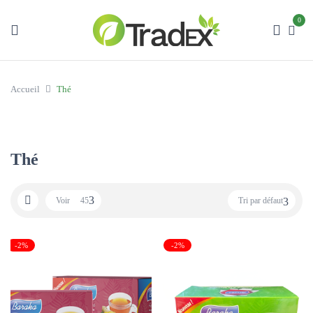
0
Accueil
Thé
Thé
Voir
45
Tri par défaut
-2%
-2%