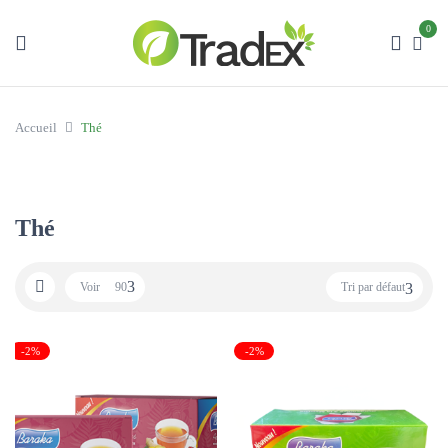
0
Accueil
Thé
Thé
Voir
90
Tri par défaut
-2%
-2%